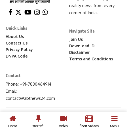
reality news from every
corner of India.
Quick Links
Navigate Site
About Us
Join Us
Contact Us
Download ID
Privacy Policy
Disclaimer
DNPA Code
Terms and Conditions
Contact
Phone: +91-7830464914
Email:
contact
@abtnews24
.com
Home
राज्य चुने
Video
Short Videos
Menu