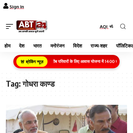
Sign In
AQI
होम
देश
भारत
मनोरंजन
विदेश
राज्य-शहर
पॉलिटिकल
ग्रामीण क्षेत्र के गरीब परिवारों के लिए आवास योजना में 1400 करोड़ रुपये
🚨 ब्रेकिंग न्यूज़
Tag:
गोधरा काण्ड