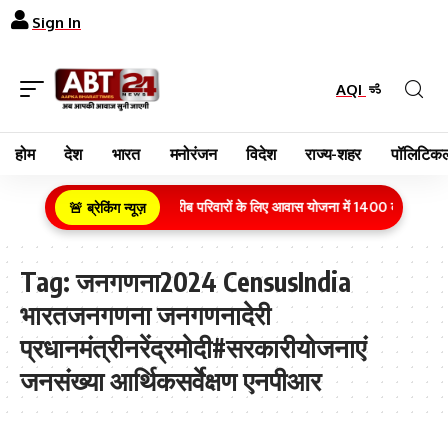
Sign In
AQI
होम
देश
भारत
मनोरंजन
विदेश
राज्य-शहर
पॉलिटिकल
ग्रामीण क्षेत्र के गरीब परिवारों के लिए आवास योजना में 1400 करोड़ रुपये
🚨 ब्रेकिंग न्यूज़
Tag:
जनगणना2024 CensusIndia
भारतजनगणना जनगणनादेरी
प्रधानमंत्रीनरेंद्रमोदी#सरकारीयोजनाएं
जनसंख्या आर्थिकसर्वेक्षण एनपीआर