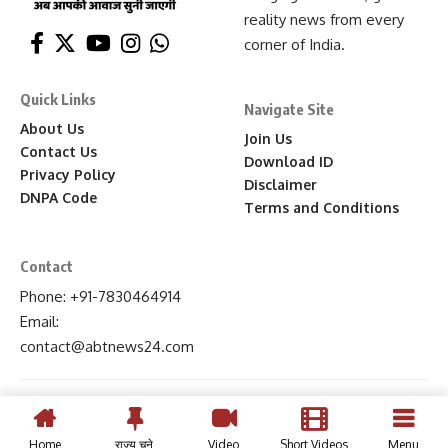
reality news from every
corner of India.
Quick Links
Navigate Site
About Us
Join Us
Contact Us
Download ID
Privacy Policy
Disclaimer
DNPA Code
Terms and Conditions
Contact
Phone: +91-7830464914
Email:
contact
@abtnews24
.com
Home
राज्य चुने
Video
Short Videos
Menu