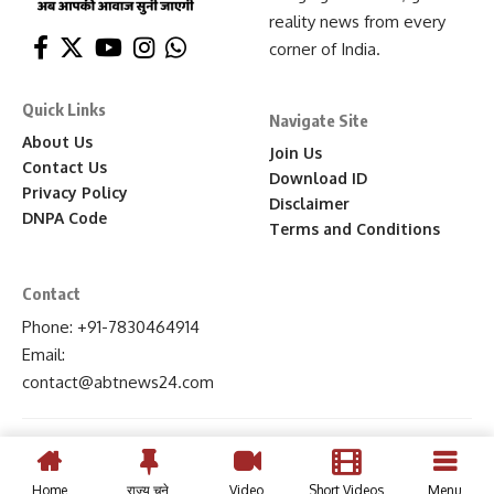
reality news from every
corner of India.
Quick Links
Navigate Site
About Us
Join Us
Contact Us
Download ID
Privacy Policy
Disclaimer
DNPA Code
Terms and Conditions
Contact
Phone: +91-7830464914
Email:
contact
@abtnews24
.com
Home
राज्य चुने
Video
Short Videos
Menu