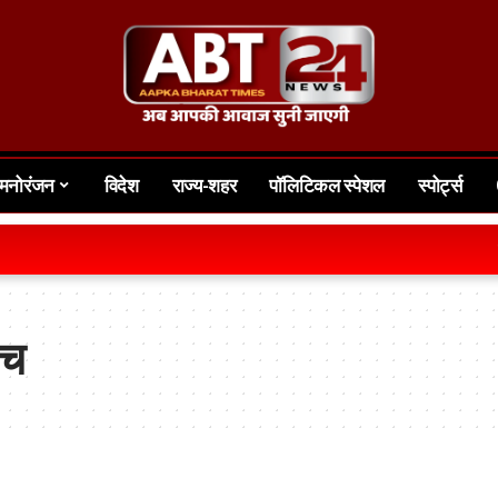
मनोरंजन
विदेश
राज्य-शहर
पॉलिटिकल स्पेशल
स्पोर्ट्स
ग्र
इच