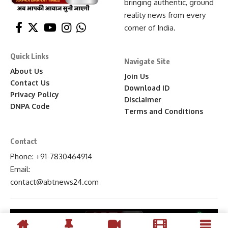
bringing authentic, ground
reality news from every
corner of India.
Quick Links
Navigate Site
About Us
Join Us
Contact Us
Download ID
Privacy Policy
Disclaimer
DNPA Code
Terms and Conditions
Contact
Phone: +91-7830464914
Email:
contact
@abtnews24
.com