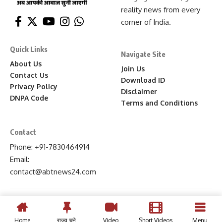
reality news from every
corner of India.
Quick Links
Navigate Site
About Us
Join Us
Contact Us
Download ID
Privacy Policy
Disclaimer
DNPA Code
Terms and Conditions
Contact
Phone: +91-7830464914
Email:
contact
@abtnews24
.com
Home
राज्य चुने
Video
Short Videos
Menu