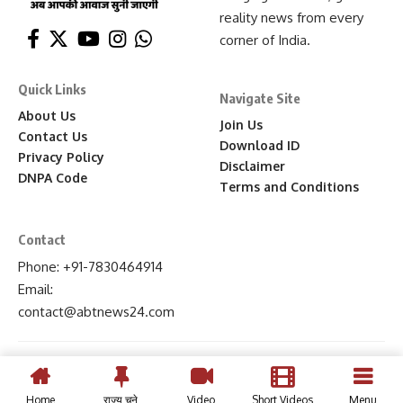
reality news from every
corner of India.
Quick Links
Navigate Site
About Us
Join Us
Contact Us
Download ID
Privacy Policy
Disclaimer
DNPA Code
Terms and Conditions
Contact
Phone: +91-7830464914
Email:
contact
@abtnews24
.com
Home
राज्य चुने
Video
Short Videos
Menu