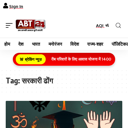
Sign In
AQI
होम
देश
भारत
मनोरंजन
विदेश
राज्य-शहर
पॉलिटिकल
ग्रामीण क्षेत्र के गरीब परिवारों के लिए आवास योजना में 1400 करोड़ रुपय
🚨 ब्रेकिंग न्यूज़
Tag:
सरकारी ढोंग