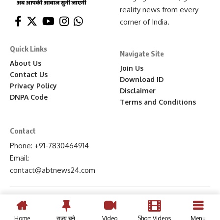
reality news from every
corner of India.
Quick Links
Navigate Site
About Us
Join Us
Contact Us
Download ID
Privacy Policy
Disclaimer
DNPA Code
Terms and Conditions
Contact
Phone: +91-7830464914
Email:
contact
@abtnews24
.com
Home
राज्य चुने
Video
Short Videos
Menu