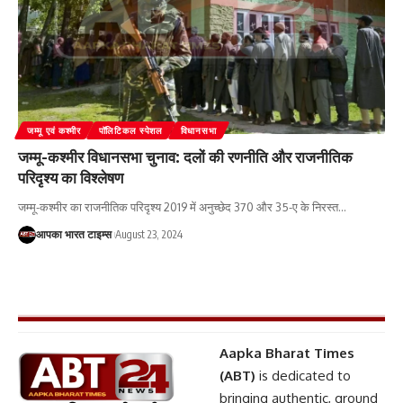
जम्‍मू एवं कश्‍मीर
पॉलिटिकल स्पेशल
विधानसभा
जम्मू-कश्मीर विधानसभा चुनाव: दलों की रणनीति और राजनीतिक
परिदृश्य का विश्लेषण
जम्मू-कश्मीर का राजनीतिक परिदृश्य 2019 में अनुच्छेद 370 और 35-ए के निरस्त
…
आपका भारत टाइम्स
August 23, 2024
Aapka Bharat Times
(ABT)
is dedicated to
bringing authentic, ground