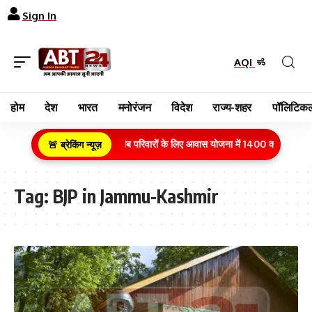
Sign In
AQI
होम
देश
भारत
मनोरंजन
विदेश
राज्य-शहर
पॉलिटिकल
ग्रामीण क्षेत्र के गरीब परिवारों के लिए आवास योजना में 1400 करोड़ रुपये 
🚨 ब्रेकिंग न्यूज़
Tag:
BJP in Jammu-Kashmir