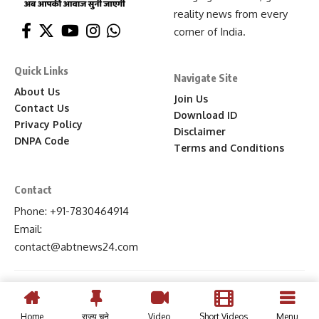
reality news from every
corner of India.
Quick Links
Navigate Site
About Us
Join Us
Contact Us
Download ID
Privacy Policy
Disclaimer
DNPA Code
Terms and Conditions
Contact
Phone: +91-7830464914
Email:
contact
@abtnews24
.com
Home
राज्य चुने
Video
Short Videos
Menu