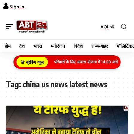
Sign In
AQI
होम
देश
भारत
मनोरंजन
विदेश
राज्य-शहर
पॉलिटिकल
ग्रामीण क्षेत्र के गरीब परिवारों के लिए आवास योजना में 1400 करोड़ रुपये का
🚨 ब्रेकिंग न्यूज़
Tag:
china us news latest news