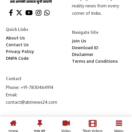
reality news from every
corner of India.
Quick Links
Navigate Site
About Us
Join Us
Contact Us
Download ID
Privacy Policy
Disclaimer
DNPA Code
Terms and Conditions
Contact
Phone: +91-7830464914
Email:
contact
@abtnews24
.com
Home
राज्य चुने
Video
Short Videos
Menu