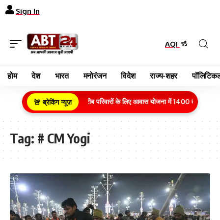
Sign In
AQI
होम
देश
भारत
मनोरंजन
विदेश
राज्य-शहर
पॉलिटिकल
ग्रामीण क्षेत्र के गरीब परिवारों के लिए आवास योजना में 1400 करोड़ रुपये 
🚨 ब्रेकिंग न्यूज़
Tag:
# CM Yogi