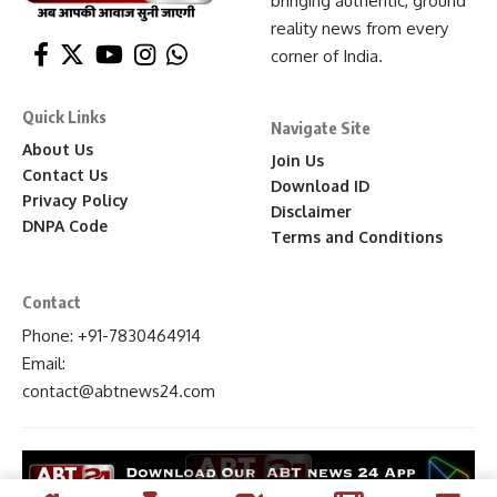
bringing authentic, ground
reality news from every
corner of India.
Quick Links
Navigate Site
About Us
Join Us
Contact Us
Download ID
Privacy Policy
Disclaimer
DNPA Code
Terms and Conditions
Contact
Phone: +91-7830464914
Email:
contact
@abtnews24
.com