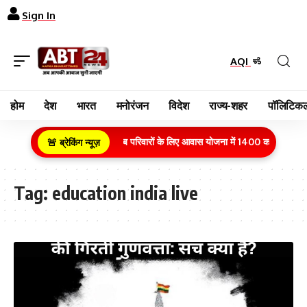
Sign In
AQI
होम
देश
भारत
मनोरंजन
विदेश
राज्य-शहर
पॉलिटिकल
ग्रामीण क्षेत्र के गरीब परिवारों के लिए आवास योजना में 1400 करोड़ रुपये
🚨 ब्रेकिंग न्यूज़
Tag:
education india live