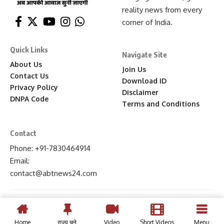
reality news from every
corner of India.
Quick Links
Navigate Site
About Us
Join Us
Contact Us
Download ID
Privacy Policy
Disclaimer
DNPA Code
Terms and Conditions
Contact
Phone: +91-7830464914
Email:
contact
@abtnews24
.com
Home
राज्य चुने
Video
Short Videos
Menu