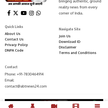
bringing authentic, ground
reality news from every
corner of India.
Quick Links
Navigate Site
About Us
Join Us
Contact Us
Download ID
Privacy Policy
Disclaimer
DNPA Code
Terms and Conditions
Contact
Phone: +91-7830464914
Email:
contact
@abtnews24
.com