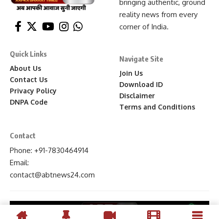
bringing authentic, ground
reality news from every
corner of India.
Quick Links
Navigate Site
About Us
Join Us
Contact Us
Download ID
Privacy Policy
Disclaimer
DNPA Code
Terms and Conditions
Contact
Phone: +91-7830464914
Email:
contact
@abtnews24
.com