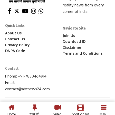
reality news from every
corner of India.
Quick Links
Navigate Site
About Us
Join Us
Contact Us
Download ID
Privacy Policy
Disclaimer
DNPA Code
Terms and Conditions
Contact
Phone: +91-7830464914
Email:
contact
@abtnews24
.com
Home
राज्य चुने
Video
Short Videos
Menu