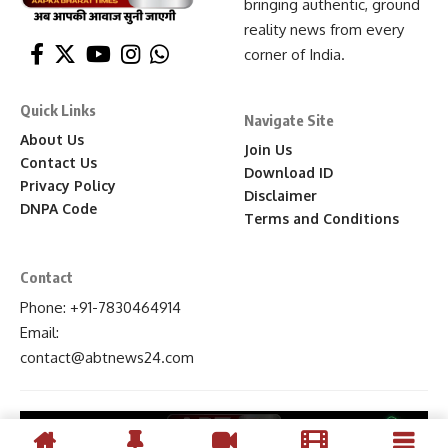
bringing authentic, ground
reality news from every
corner of India.
Quick Links
Navigate Site
About Us
Join Us
Contact Us
Download ID
Privacy Policy
Disclaimer
DNPA Code
Terms and Conditions
Contact
Phone: +91-7830464914
Email:
contact
@abtnews24
.com