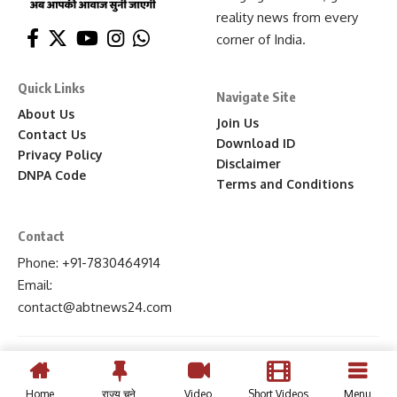
reality news from every
corner of India.
Quick Links
Navigate Site
About Us
Join Us
Contact Us
Download ID
Privacy Policy
Disclaimer
DNPA Code
Terms and Conditions
Contact
Phone: +91-7830464914
Email:
contact
@abtnews24
.com
Home
राज्य चुने
Video
Short Videos
Menu