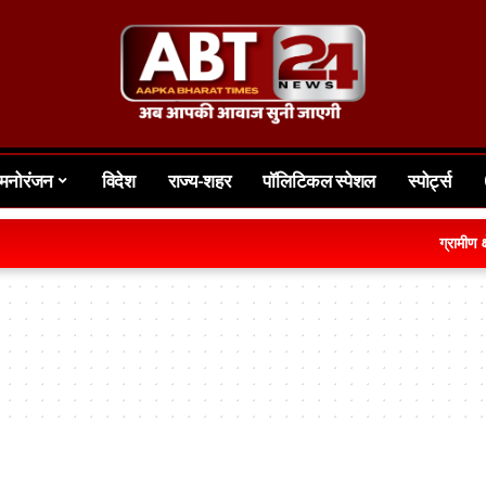
मनोरंजन
विदेश
राज्य-शहर
पॉलिटिकल स्पेशल
स्पोर्ट्स
ग्रामीण क्ष