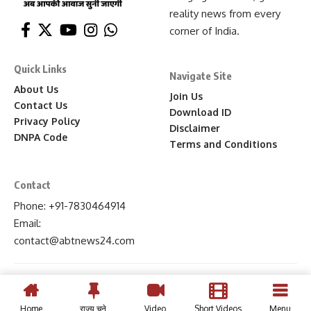
reality news from every
corner of India.
Quick Links
Navigate Site
About Us
Join Us
Contact Us
Download ID
Privacy Policy
Disclaimer
DNPA Code
Terms and Conditions
Contact
Phone: +91-7830464914
Email:
contact
@abtnews24
.com
Home
राज्य चुने
Video
Short Videos
Menu