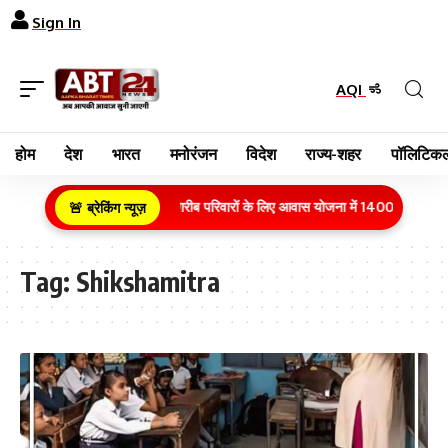
Sign In
AQI
होम
देश
भारत
मनोरंजन
विदेश
राज्य-शहर
पॉलिटिकल
ग्रामीण क्षेत्र के गरीब परिवारों के लिए आवास योजना में 1400 करोड़ रुप
🚨 ब्रेकिंग न्यूज़
Tag:
Shikshamitra