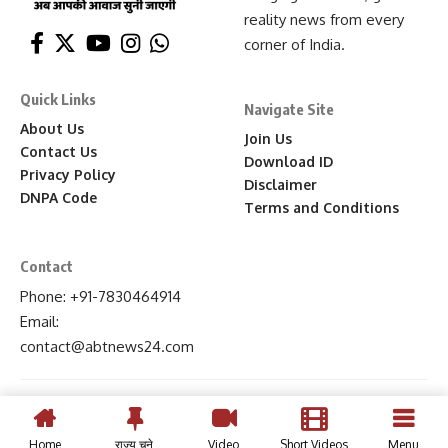
reality news from every
corner of India.
Quick Links
Navigate Site
About Us
Join Us
Contact Us
Download ID
Privacy Policy
Disclaimer
DNPA Code
Terms and Conditions
Contact
Phone: +91-7830464914
Email:
contact
@abtnews24
.com
Home
राज्य चुने
Video
Short Videos
Menu