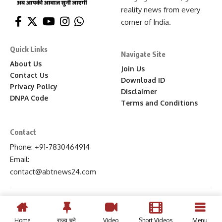
reality news from every
corner of India.
Quick Links
Navigate Site
About Us
Join Us
Contact Us
Download ID
Privacy Policy
Disclaimer
DNPA Code
Terms and Conditions
Contact
Phone: +91-7830464914
Email:
contact
@abtnews24
.com
Home
राज्य चुने
Video
Short Videos
Menu