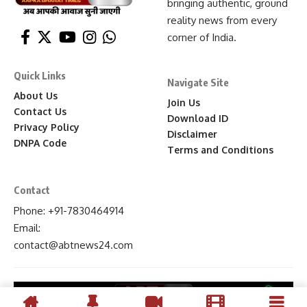
bringing authentic, ground
reality news from every
corner of India.
Quick Links
Navigate Site
About Us
Join Us
Contact Us
Download ID
Privacy Policy
Disclaimer
DNPA Code
Terms and Conditions
Contact
Phone: +91-7830464914
Email:
contact
@abtnews24
.com