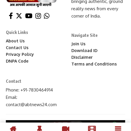
bringing authentic, ground
reality news from every
corner of India.
Quick Links
Navigate Site
About Us
Join Us
Contact Us
Download ID
Privacy Policy
Disclaimer
DNPA Code
Terms and Conditions
Contact
Phone: +91-7830464914
Email:
contact
@abtnews24
.com