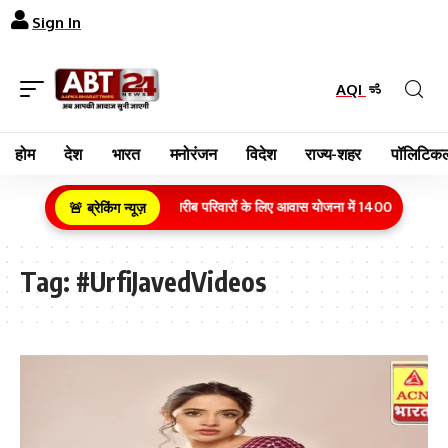
Sign In
AQI
होम
देश
भारत
मनोरंजन
विदेश
राज्य-शहर
पॉलिटिकल
ग्रामीण क्षेत्र के गरीब परिवारों के लिए आवास योजना में 1400 करोड़ रुप
🚨 ब्रेकिंग न्यूज़
Tag:
#UrfiJavedVideos