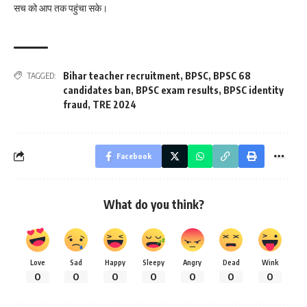
सच को आप तक पहुंचा सके।
Bihar teacher recruitment
,
BPSC
,
BPSC 68
TAGGED:
candidates ban
,
BPSC exam results
,
BPSC identity
fraud
,
TRE 2024
Facebook
What do you think?
Love
Sad
Happy
Sleepy
Angry
Dead
Wink
0
0
0
0
0
0
0