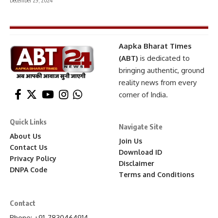
December 29, 2024
Aapka Bharat Times
(ABT)
is dedicated to
bringing authentic, ground
reality news from every
corner of India.
Quick Links
Navigate Site
About Us
Join Us
Contact Us
Download ID
Privacy Policy
Disclaimer
DNPA Code
Terms and Conditions
Contact
Phone: +91-7830464914