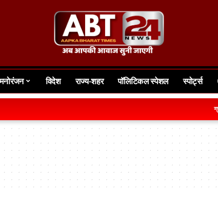
मनोरंजन
विदेश
राज्य-शहर
पॉलिटिकल स्पेशल
स्पोर्ट्स
ग्रामीण क्ष