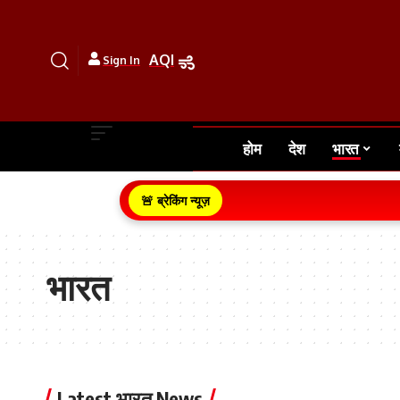
AQI
Sign In
होम
देश
भारत
🚨 ब्रेकिंग न्यूज़
भारत
Latest भारत News