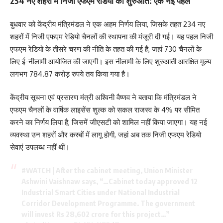
234 नए शहरों में निजी एफएम रेडियो की शुरुआत: एक नई पहल
बुधवार को केंद्रीय मंत्रिमंडल ने एक अहम निर्णय लिया, जिसके तहत 234 नए
शहरों में निजी एफएम रेडियो चैनलों की स्थापना की मंजूरी दी गई। यह पहल निजी
एफएम रेडियो के तीसरे चरण की नीति के तहत की गई है, जहां 730 चैनलों के
लिए ई-नीलामी आयोजित की जाएगी। इस नीलामी के लिए शुरुआती आरक्षित मूल्य
लगभग 784.87 करोड़ रुपये तय किया गया है।
केंद्रीय सूचना एवं प्रसारण मंत्री अश्विनी वैष्णव ने बताया कि मंत्रिमंडल ने
एफएम चैनलों के वार्षिक लाइसेंस शुल्क को सकल राजस्व के 4% पर सीमित
करने का निर्णय लिया है, जिसमें जीएसटी को शामिल नहीं किया जाएगा। यह नई
व्यवस्था उन शहरों और कस्बों में लागू होगी, जहां अब तक निजी एफएम रेडियो
सेवाएं उपलब्ध नहीं थीं।
#WATCH
| After the cabinet meeting, Union Minister
Ashwini Vaishnaw says, “…Cabinet today approved 12
Industrial Smart Cities under National Industrial
Corridor Development Programme. The government
will invest Rs 28,602 crore for this project…”