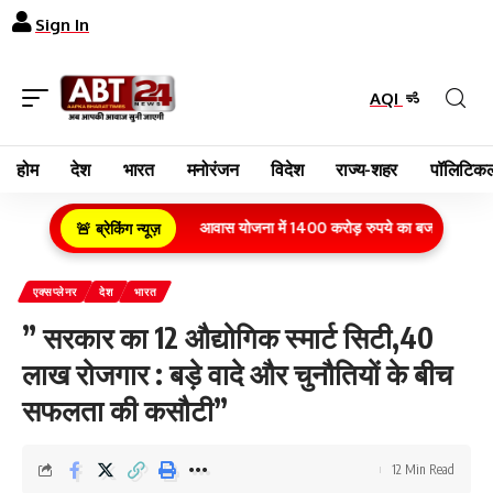
Sign In
AQI
होम
देश
भारत
मनोरंजन
विदेश
राज्य-शहर
पॉलिटिकल
क्षेत्र के गरीब परिवारों के लिए आवास योजना में 1400 करोड़ रुपये का बजट वित्तीय वर्ष 202
🚨 ब्रेकिंग न्यूज़
एक्सप्लेनर
देश
भारत
” सरकार का 12 औद्योगिक स्मार्ट सिटी,40
लाख रोजगार : बड़े वादे और चुनौतियों के बीच
सफलता की कसौटी”
12 Min Read