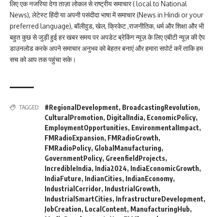
लिए एक नजरिया देगा ताज़ा लोकल से राष्ट्रीय समाचार ( local to National
News), लेटेस्ट हिंदी या अपनी पसंदीदा भाषा में समाचार (News in Hindi or your
preferred language), बॉलीवुड, खेल, क्रिकेट ,राजनीतिक, धर्म और शिक्षा और भी
बहुत कुछ से जुड़ी हुई हर खबर समय पर अपडेट ब्रेकिंग न्यूज़ के लिए एबीटी न्यूज़ की ऐप
डाउनलोड करके अपने समाचार अनुभव को बेहतर बनाएं और हमारा सपोर्ट करें ताकि हम
सच को आप तक पहुंचा सके।
#RegionalDevelopment
,
BroadcastingRevolution
,
TAGGED:
CulturalPromotion
,
DigitalIndia
,
EconomicPolicy
,
EmploymentOpportunities
,
EnvironmentalImpact
,
FMRadioExpansion
,
FMRadioGrowth
,
FMRadioPolicy
,
GlobalManufacturing
,
GovernmentPolicy
,
GreenfieldProjects
,
IncredibleIndia
,
India2024
,
IndiaEconomicGrowth
,
IndiaFuture
,
IndianCities
,
IndianEconomy
,
IndustrialCorridor
,
IndustrialGrowth
,
IndustrialSmartCities
,
InfrastructureDevelopment
,
JobCreation
,
LocalContent
,
ManufacturingHub
,