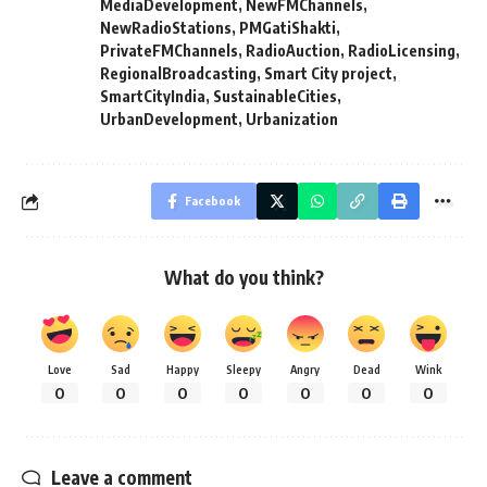
MediaDevelopment
,
NewFMChannels
,
NewRadioStations
,
PMGatiShakti
,
PrivateFMChannels
,
RadioAuction
,
RadioLicensing
,
RegionalBroadcasting
,
Smart City project
,
SmartCityIndia
,
SustainableCities
,
UrbanDevelopment
,
Urbanization
Facebook
What do you think?
Love
Sad
Happy
Sleepy
Angry
Dead
Wink
0
0
0
0
0
0
0
Leave a comment