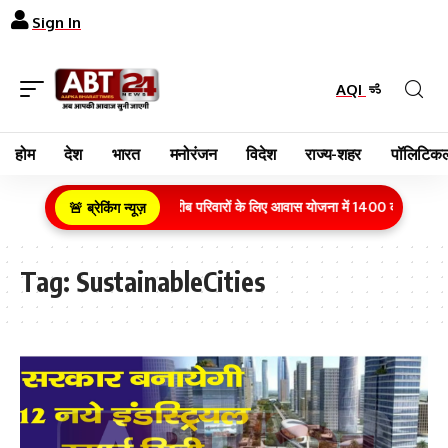
Sign In
AQI
होम
देश
भारत
मनोरंजन
विदेश
राज्य-शहर
पॉलिटिकल
ग्रामीण क्षेत्र के गरीब परिवारों के लिए आवास योजना में 1400 करोड़ रुपये
🚨 ब्रेकिंग न्यूज़
Tag:
SustainableCities