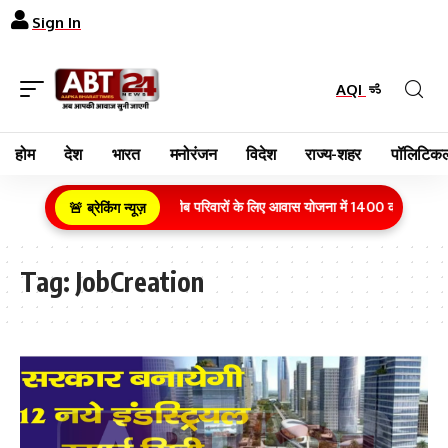
Sign In
AQI
होम
देश
भारत
मनोरंजन
विदेश
राज्य-शहर
पॉलिटिकल
ग्रामीण क्षेत्र के गरीब परिवारों के लिए आवास योजना में 1400 करोड़ रुपये
🚨 ब्रेकिंग न्यूज़
Tag:
JobCreation