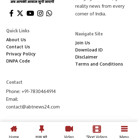
reality news from every
corner of India.
Quick Links
Navigate Site
About Us
Join Us
Contact Us
Download ID
Privacy Policy
Disclaimer
DNPA Code
Terms and Conditions
Contact
Phone: +91-7830464914
Email:
contact
@abtnews24
.com
Home
राज्य चुने
Video
Short Videos
Menu