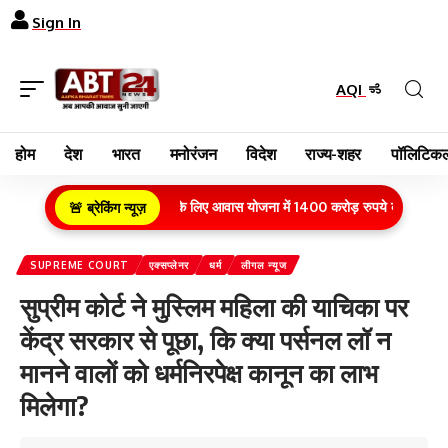
Sign In
AQI
होम
देश
भारत
मनोरंजन
विदेश
राज्य-शहर
पॉलिटिकल
्रामीण क्षेत्र के गरीब परिवारों के लिए आवास योजना में 1400 करोड़ रुपये का बजट वित्तीय व
🚨 ब्रेकिंग न्यूज़
SUPREME COURT
एक्सप्लेनर
धर्म
लीगल न्यूज
सुप्रीम कोर्ट ने मुस्लिम महिला की याचिका पर
केंद्र सरकार से पूछा, कि क्या पर्सनल लॉ न
मानने वालों को धर्मनिरपेक्ष कानून का लाभ
मिलेगा?