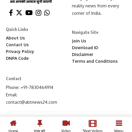
reality news from every
corner of India.
Quick Links
Navigate Site
About Us
Join Us
Contact Us
Download ID
Privacy Policy
Disclaimer
DNPA Code
Terms and Conditions
Contact
Phone: +91-7830464914
Email:
contact
@abtnews24
.com
Home
राज्य चुने
Video
Short Videos
Menu