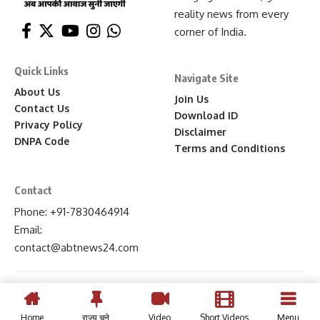
reality news from every
corner of India.
Quick Links
Navigate Site
About Us
Join Us
Contact Us
Download ID
Privacy Policy
Disclaimer
DNPA Code
Terms and Conditions
Contact
Phone: +91-7830464914
Email:
contact
@abtnews24
.com
Home
राज्य चुने
Video
Short Videos
Menu