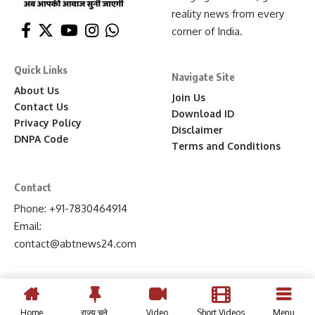
reality news from every
corner of India.
Quick Links
Navigate Site
About Us
Join Us
Contact Us
Download ID
Privacy Policy
Disclaimer
DNPA Code
Terms and Conditions
Contact
Phone: +91-7830464914
Email:
contact
@abtnews24
.com
Home
राज्य चुने
Video
Short Videos
Menu