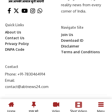
reality news from every
corner of India.
Quick Links
Navigate Site
About Us
Join Us
Contact Us
Download ID
Privacy Policy
Disclaimer
DNPA Code
Terms and Conditions
Contact
Phone: +91-7830464914
Email:
contact
@abtnews24
.com
Home
राज्य चुने
Video
Short Videos
Menu