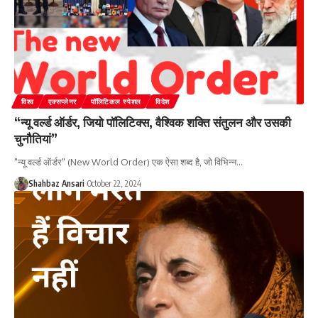
विश्व
एक्सप्लेनर
पॉलिटिकल स्पेशल
विदेश
“न्यू वर्ल्ड ऑर्डर, जियो पॉलिटिक्स, वैश्विक शक्ति संतुलन और उसकी
चुनौतियां”
"न्यू वर्ल्ड ऑर्डर" (New World Order) एक ऐसा शब्द है, जो विभिन्न
…
Shahbaz Ansari
October 22, 2024