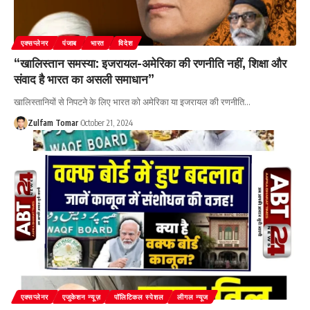
एक्सप्लेनर
पंजाब
भारत
विदेश
“खालिस्तान समस्या: इजरायल-अमेरिका की रणनीति नहीं, शिक्षा और
संवाद है भारत का असली समाधान”
खालिस्तानियों से निपटने के लिए भारत को अमेरिका या इजरायल की रणनीति
…
Zulfam Tomar
October 21, 2024
एक्सप्लेनर
एजुकेशन न्यूज़
पॉलिटिकल स्पेशल
लीगल न्यूज