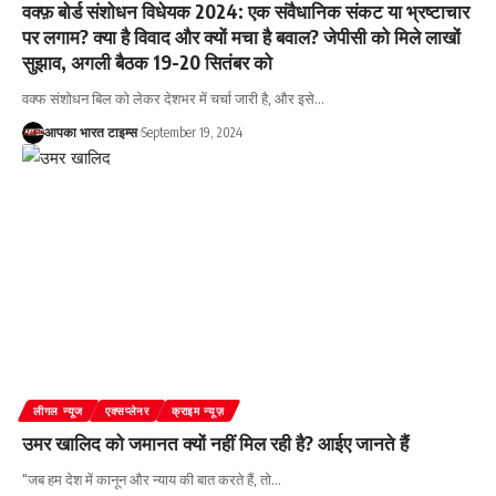
वक्फ़ बोर्ड संशोधन विधेयक 2024: एक संवैधानिक संकट या भ्रष्टाचार
पर लगाम? क्या है विवाद और क्यों मचा है बवाल? जेपीसी को मिले लाखों
सुझाव, अगली बैठक 19-20 सितंबर को
वक्फ संशोधन बिल को लेकर देशभर में चर्चा जारी है, और इसे
…
आपका भारत टाइम्स
September 19, 2024
लीगल न्यूज
एक्सप्लेनर
क्राइम न्यूज़
उमर खालिद को जमानत क्यों नहीं मिल रही है? आईए जानते हैं
"जब हम देश में कानून और न्याय की बात करते हैं, तो
…