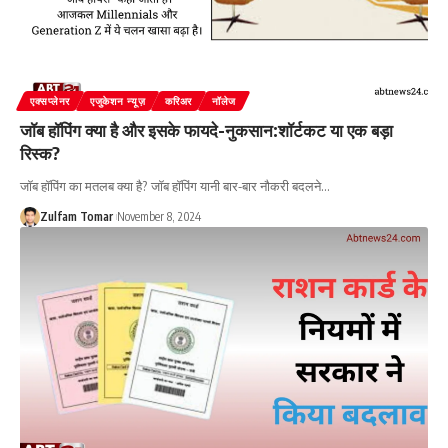
एक्सप्लेनर
एजुकेशन न्यूज़
करिअर
नॉलेज
जॉब हॉपिंग क्या है और इसके फायदे-नुकसान:शॉर्टकट या एक बड़ा
रिस्क?
जॉब हॉपिंग का मतलब क्या है? जॉब हॉपिंग यानी बार-बार नौकरी बदलने
…
Zulfam Tomar
November 8, 2024