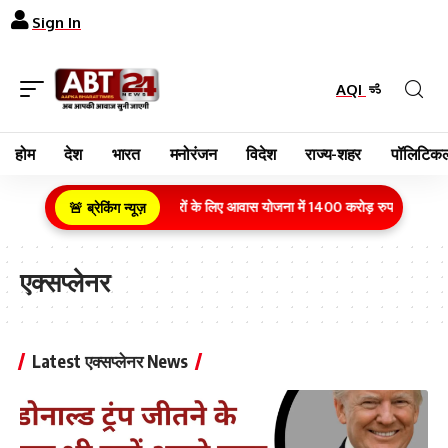
Sign In
AQI
होम
देश
भारत
मनोरंजन
विदेश
राज्य-शहर
पॉलिटिकल
ग्रामीण क्षेत्र के गरीब परिवारों के लिए आवास योजना में 1400 करोड़ रुपये का बजट वित्ती
🚨 ब्रेकिंग न्यूज़
एक्सप्लेनर
Latest एक्सप्लेनर News