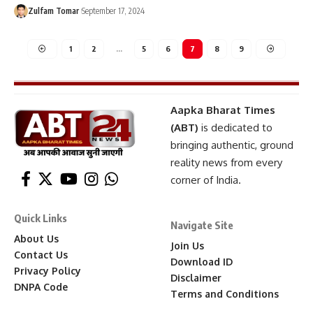
Zulfam Tomar
September 17, 2024
1
2
…
5
6
7
8
9
Aapka Bharat Times
(ABT)
is dedicated to
bringing authentic, ground
reality news from every
corner of India.
Quick Links
Navigate Site
About Us
Join Us
Contact Us
Download ID
Privacy Policy
Disclaimer
DNPA Code
Terms and Conditions