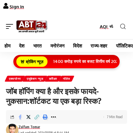
Sign In
AQI
होम
देश
भारत
मनोरंजन
विदेश
राज्य-शहर
पॉलिटिकल
 परिवारों के लिए आवास योजना में 1400 करोड़ रुपये का बजट वित्तीय वर्ष 2026-27
|
अप
🚨 ब्रेकिंग न्यूज़
एक्सप्लेनर
एजुकेशन न्यूज़
करिअर
नॉलेज
जॉब हॉपिंग क्या है और इसके फायदे-
नुकसान:शॉर्टकट या एक बड़ा रिस्क?
7 Min Read
Zulfam Tomar
Last updated: 2024/11/08 at 8:44 AM