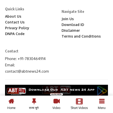
Quick Links
Navigate Site
About Us
Join Us
Contact Us
Download ID
Privacy Policy
Disclaimer
DNPA Code
Terms and Conditions
Contact
Phone: +91-7830464914
Email:
contact
@abtnews24
.com
© 2024, ABT News 24 | All Rights Reserved.
Home
राज्य चुने
Video
Short Videos
Menu