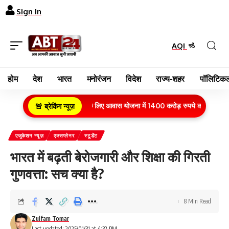
Sign In
AQI
होम
देश
भारत
मनोरंजन
विदेश
राज्य-शहर
पॉलिटिकल
रामीण क्षेत्र के गरीब परिवारों के लिए आवास योजना में 1400 करोड़ रुपये का बजट वित्तीय व
🚨 ब्रेकिंग न्यूज़
एजुकेशन न्यूज़
एक्सप्लेनर
स्टूडेंट
भारत में बढ़ती बेरोजगारी और शिक्षा की गिरती
गुणवत्ता: सच क्या है?
8 Min Read
Zulfam Tomar
Last updated: 2025/01/31 at 4:32 PM